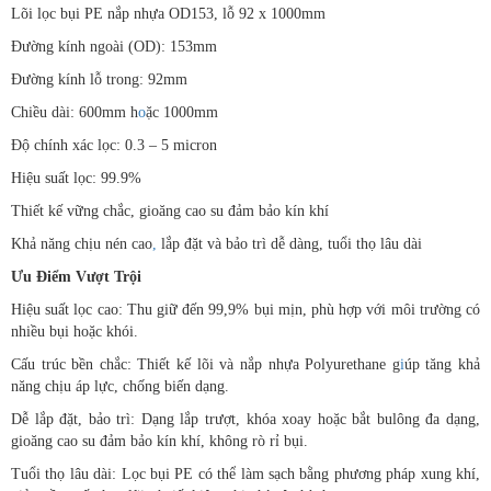
Lõi lọc bụi PE nắp nhựa OD153, lỗ 92 x 1000mm
Đường kính ngoài (OD): 153mm
Đường kính lỗ trong: 92mm
Chiều dài: 600mm h
o
ặc 1000mm
Độ chính xác lọc: 0.3 – 5 micron
Hiệu suất lọc: 99.9%
Thiết kế vững chắc, gioăng cao su đảm bảo kín khí
Khả năng chịu nén cao
,
lắp đặt và bảo trì dễ dàng, tuổi thọ lâu dài
Ưu Điểm Vượt Trội
Hiệu suất lọc cao: Thu giữ đến 99,9% bụi mịn, phù hợp với môi trường có
nhiều bụi hoặc khói.
Cấu trúc bền chắc: Thiết kế lõi và nắp nhựa Polyurethane g
i
úp tăng khả
năng chịu áp lực, chống biến dạng.
Dễ lắp đặt, bảo trì: Dạng lắp trượt, khóa xoay hoặc bắt bulông đa dạng,
gioăng cao su đảm bảo kín khí, không rò rỉ bụi.
Tuổi thọ lâu dài: Lọc bụi PE có thể làm sạch bằng phương pháp xung khí,