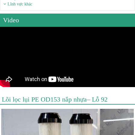
Lĩnh vực khác
Video
Lõi lọc lụi PE OD153 nắp nhựa– Lỗ 92