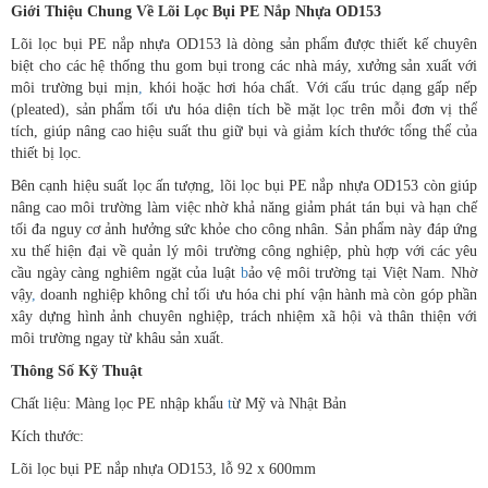
Giới Thiệu Chung Về Lõi Lọc Bụi PE Nắp Nhựa OD153
Lõi lọc bụi PE nắp nhựa OD153 là dòng sản phẩm được thiết kế chuyên
biệt cho các hệ thống thu gom bụi trong các nhà máy, xưởng sản xuất với
môi trường bụi mịn
,
khói hoặc hơi hóa chất. Với cấu trúc dạng gấp nếp
(pleated), sản phẩm tối ưu hóa diện tích bề mặt lọc trên mỗi đơn vị thể
tích, giúp nâng cao hiệu suất thu giữ bụi và giảm kích thước tổng thể của
thiết bị lọc.
Bên cạnh hiệu suất lọc ấn tượng, lõi lọc bụi PE nắp nhựa OD153 còn giúp
nâng cao môi trường làm việc nhờ khả năng giảm phát tán bụi và hạn chế
tối đa nguy cơ ảnh hưởng sức khỏe cho công nhân. Sản phẩm này đáp ứng
xu thế hiện đại về quản lý môi trường công nghiệp, phù hợp với các yêu
cầu ngày càng nghiêm ngặt của luật
b
ảo vệ môi trường tại Việt Nam. Nhờ
vậy
,
doanh nghiệp không chỉ tối ưu hóa chi phí vận hành mà còn góp phần
xây dựng hình ảnh chuyên nghiệp, trách nhiệm xã hội và thân thiện với
môi trường ngay từ khâu sản xuất.
Thông Số Kỹ Thuật
Chất liệu: Màng lọc PE nhập khẩu
t
ừ Mỹ và Nhật Bản
Kích thước:
Lõi lọc bụi PE nắp nhựa OD153, lỗ 92 x 600mm