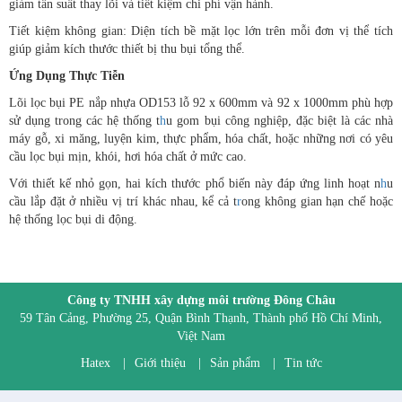
giảm tần suất thay lõi và tiết kiệm chi phí vận hành.
Tiết kiệm không gian: Diện tích bề mặt lọc lớn trên mỗi đơn vị thể tích
giúp giảm kích thước thiết bị thu bụi tổng thể.
Ứng Dụng Thực Tiễn
Lõi lọc bụi PE nắp nhựa OD153 lỗ 92 x 600mm và 92 x 1000mm phù hợp
sử dụng trong các hệ thống t
h
u gom bụi công nghiệp, đặc biệt là các nhà
máy gỗ, xi măng, luyện kim, thực phẩm, hóa chất, hoặc những nơi có yêu
cầu lọc bụi mịn, khói, hơi hóa chất ở mức cao.
Với thiết kế nhỏ gọn, hai kích thước phổ biến này đáp ứng linh hoạt n
h
u
cầu lắp đặt ở nhiều vị trí khác nhau, kể cả t
r
ong không gian hạn chế hoặc
hệ thống lọc bụi di động.
Công ty TNHH xây dựng môi trường Đông Châu
59 Tân Cảng, Phường 25, Quận Bình Thạnh, Thành phố Hồ Chí Minh,
Việt Nam
Hatex
|
Giới thiệu
|
Sản phẩm
|
Tin tức