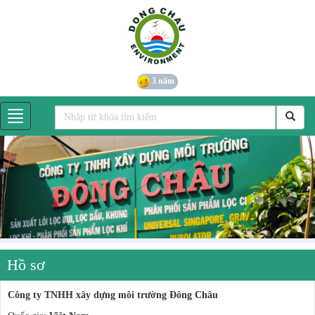
3 năm
Hồ sơ
Công ty TNHH xây dựng môi trường Đông Châu