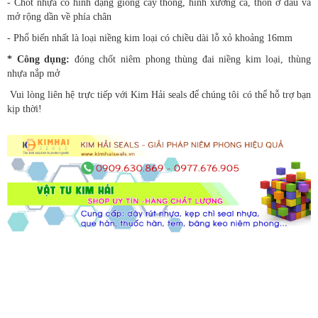
- Chốt nhựa có hình dạng giống cây thông, hình xương cá, thon ở đầu và
mở rộng dần về phía chân
- Phổ biến nhất là loại niềng kim loại có chiều dài lỗ xỏ khoảng 16mm
* Công dụng:
đóng chốt niêm phong thùng đai niềng kim loại, thùng
nhựa nắp mở
Vui lòng liên hệ trực tiếp với Kim Hải seals để chúng tôi có thể hỗ trợ bạn
kịp thời!