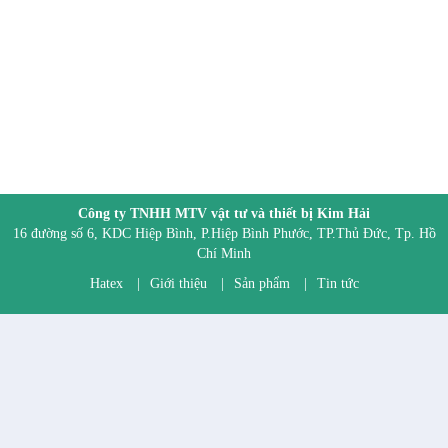
Công ty TNHH MTV vật tư và thiết bị Kim Hải
16 đường số 6, KDC Hiệp Bình, P.Hiệp Bình Phước, TP.Thủ Đức, Tp. Hồ
Chí Minh
Hatex
|
Giới thiệu
|
Sản phẩm
|
Tin tức