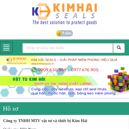
9 năm
Hồ sơ
Công ty TNHH MTV vật tư và thiết bị Kim Hải