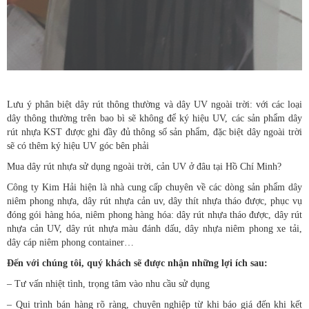
Lưu ý phân biệt dây rút thông thường và dây UV ngoài trời: với các loại
dây thông thường trên bao bì sẽ không để ký hiệu UV, các sản phẩm dây
rút nhựa KST được ghi đầy đủ thông số sản phẩm, đặc biệt dây ngoài trời
sẽ có thêm ký hiệu UV góc bên phải
Mua dây rút nhựa sử dụng ngoài trời, cản UV ở đâu tại Hồ Chí Minh?
Công ty Kim Hải hiện là nhà cung cấp chuyên về các dòng sản phẩm dây
niêm phong nhựa, dây rút nhựa cản uv, dây thít nhựa tháo được, phục vụ
đóng gói hàng hóa, niêm phong hàng hóa: dây rút nhựa tháo được, dây rút
nhựa cản UV, dây rút nhựa màu đánh dấu, dây nhựa niêm phong xe tải,
dây cáp niêm phong container…
Đến với chúng tôi, quý khách sẽ được nhận những lợi ích sau:
– Tư vấn nhiệt tình, trọng tâm vào nhu cầu sử dụng
– Qui trình bán hàng rõ ràng, chuyên nghiệp từ khi báo giá đến khi kết