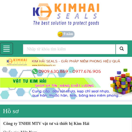
9 năm
Hồ sơ
Công ty TNHH MTV vật tư và thiết bị Kim Hải