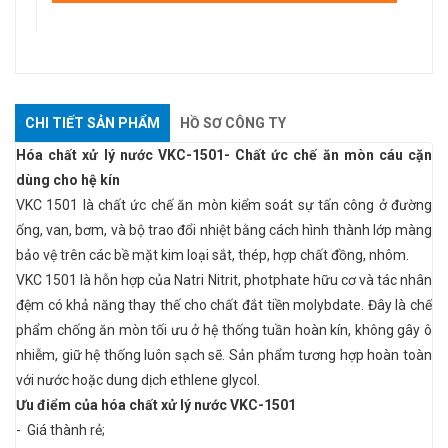
CHI TIẾT SẢN PHẨM
HỒ SƠ CÔNG TY
Hóa chất xử lý nước VKC-1501-
Chất ức chế ăn mòn cáu cặn
dùng cho hệ kín
VKC 1501 là chất ức chế ăn mòn kiểm soát sự tấn công ở đường
ống, van, bơm, và bộ trao đổi nhiệt bằng cách hình thành lớp màng
bảo vệ trên các bề mặt kim loại sắt, thép, hợp chất đồng, nhôm.
VKC 1501 là hỗn hợp của Natri Nitrit, photphate hữu cơ và tác nhân
đệm có khả năng thay thế cho chất đắt tiền molybdate. Đây là chế
phẩm chống ăn mòn tối ưu ở hệ thống tuần hoàn kín, không gây ô
nhiễm, giữ hệ thống luôn sạch sẽ. Sản phẩm tương hợp hoàn toàn
với nước hoặc dung dịch ethlene glycol.
Ưu điểm của
hóa chất xử lý nước VKC-1501
-
Giá thành rẻ;