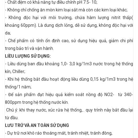
- Chất đệm có khả năng tự điều chỉnh pH 7.5- 10;
-
Không chỉ chống ăn mòn kim loại sắt mà còn các kim loại khác;
- Không độc hại với môi trường, chứa hàm lượng nitrit thấp(
khoảng 60ppm). Là
dung dịch lỏng, dễ sử dụng, không độc hại với
da;
- Chế phẩm có tính ổn định cao, sử dụng hiệu quả, giảm chi phí
trong bảo trì và vận hành.
LIỀU LƯỢNG SỬ DỤNG:
-
Liều dùng ban đầu khoảng 1,0- 3,0 kg/1m3 nước trong hệ thống
kín, Chiller;
- Khi hệ thống bắt đầu hoạt động liều dùng 0,15 kg/1m3 trong hệ
thống/1 năm;
- Để sản phẩm đạt hiệu quả kiểm soát nồng độ NO2- từ 340-
800ppm trong hệ thống nước kín.
Chú ý:
khi thay nước, xúc rửa hệ thống,.. quy trình này bắt đầu lại
từ đầu.
LƯU TRỮ
VÀ AN TOÀN SỬ DỤNG
- Dự trữ nơi khô ráo thoáng mát, tránh nhiệt, tránh đông,