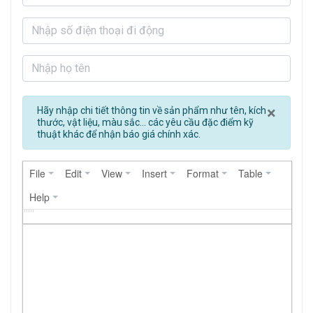
Clos
×
Hãy nhập chi tiết thông tin về sản phẩm như tên, kích
thước, vật liệu, màu sắc... các yêu cầu đặc điểm kỹ
thuật khác để nhận báo giá chính xác.
File
Edit
View
Insert
Format
Table
Help