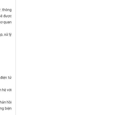
: thông
sẽ được
 cơ quan
p, xử lý
điện tử
n hệ với
phản hồi
ng biện