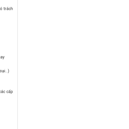
ó trách
gay
hoại…)
 các cấp