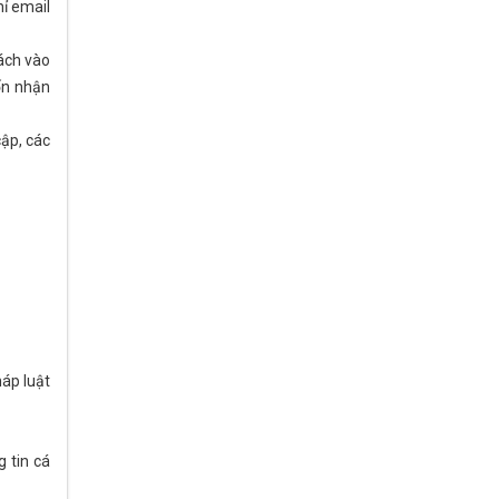
hỉ email
hách vào
ốn nhận
cập, các
háp luật
g tin cá