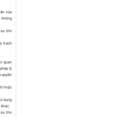
hân của
ừ những
 sự cho
ó trách
ên quan
 pháp lý
ến quyền
ch hoặc
sử dụng
 khác.
 sự cho