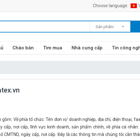
Choose language:
Sản phẩm
hủ
Chào bán
Tìm mua
Nhà cung cấp
Tin công ng
atex.vn
 gồm: Về phía tổ chức: Tên đơn vị/ doanh nghiệp, địa chỉ, điện thoại, fax
 cấp, nơi cấp, lĩnh vực kinh doanh, sản phẩm chính, về phía cá nhân: 
, số CMTND, ngày cấp, nơi cấp. Đây là các thông tin mà chúng tôi cần th