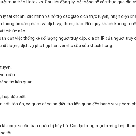
ười mua trên Hatex.vn. Sau khi đăng ký, hệ thống sẽ xác thực qua địa c
 lý tài khoản; xác minh và hỗ trợ các giao dịch trực tuyến, nhận diện k
m thông tin sản phẩm và dịch vụ, thông báo. Nếu quý khách không mu
bất cứ lúc nào.
uan đến việc thống kê số lượng người truy cập, địa chỉ IP của người truy 
 chất lượng dịch vụ phù hợp hơn với nhu cầu của khách hàng.
 tuyến;
 yêu cầu
hông tin liên quan
g hợp đặc biệt;
 sát, tòa án, cơ quan công an điều tra liên quan đến hành vi vi phạm p
 khi có yêu cầu ban quản trị hủy bỏ. Còn lại trong mọi trường hợp thôn
ng tôi