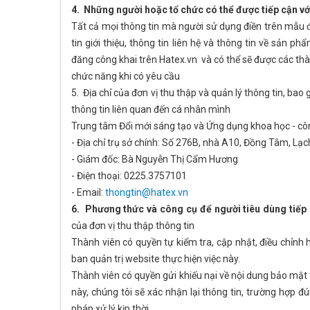
4. Những người hoặc tổ chức có thể được tiếp cận vớ
Tất cả mọi thông tin mà người sử dụng điền trên mẫu đ
tin giới thiệu, thông tin liên hệ và thông tin về sản
đăng công khai trên Hatex.vn và có thể sẽ được các thà
chức năng khi có yêu cầu
5. Địa chỉ của đơn vị thu thập và quản lý thông tin, bao
thông tin liên quan đến cá nhân mình
Trung tâm Đổi mới sáng tạo và Ứng dụng khoa học - c
- Địa chỉ trụ sở chính: Số 276B, nhà A10, Đồng Tâm, Lạc
- Giám đốc: Bà Nguyễn Thị Cẩm Hương
- Điện thoại: 0225.3757101
- Email:
thongtin@hatex.vn
6. Phương thức và công cụ để người tiêu dùng tiếp 
của đơn vị thu thập thông tin
Thành viên có quyền tự kiểm tra, cập nhật, điều chỉnh 
ban quản trị website thực hiện việc này.
Thành viên có quyền gửi khiếu nại về nội dung bảo mật t
này, chúng tôi sẽ xác nhận lại thông tin, trường hợp 
pháp xử lý kịp thời.