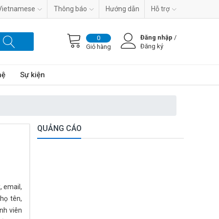
Vietnamese
Thông báo
Hướng dẫn
Hỗ trợ
Đăng nhập
/
0
Đăng ký
Giỏ hàng
hệ
Sự kiện
QUẢNG CÁO
, email,
họ tên,
ành viên